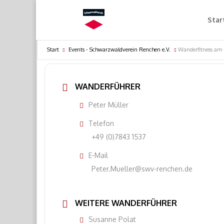
Star
Start
Events - Schwarzwaldverein Renchen e.V.
Wanderfitness am 
WANDERFÜHRER
Peter Müller
Telefon
+49 (0)7843 1537
E-Mail
Peter.Mueller@swv-renchen.de
WEITERE WANDERFÜHRER
Susanne Polat