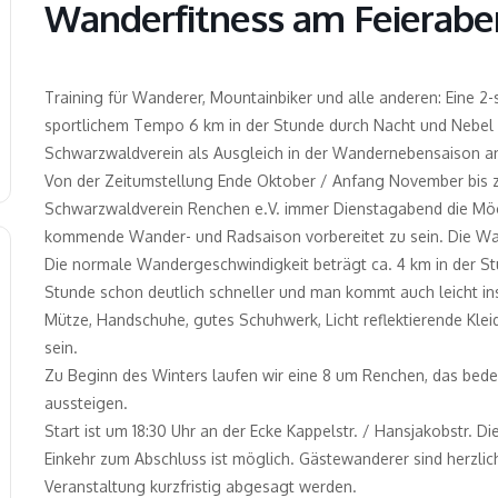
Wanderfitness am Feierab
Training für Wanderer, Mountainbiker und alle anderen: Eine 2
sportlichem Tempo 6 km in der Stunde durch Nacht und Nebel 
Schwarzwaldverein als Ausgleich in der Wandernebensaison a
Von der Zeitumstellung Ende Oktober / Anfang November bis z
Schwarzwaldverein Renchen e.V. immer Dienstagabend die Möglic
kommende Wander- und Radsaison vorbereitet zu sein. Die W
Die normale Wandergeschwindigkeit beträgt ca. 4 km in der Stu
Stunde schon deutlich schneller und man kommt auch leicht ins
Mütze, Handschuhe, gutes Schuhwerk, Licht reflektierende Kle
sein.
Zu Beginn des Winters laufen wir eine 8 um Renchen, das bedeu
aussteigen.
Start ist um 18:30 Uhr an der Ecke Kappelstr. / Hansjakobstr. D
Einkehr zum Abschluss ist möglich. Gästewanderer sind herzli
Veranstaltung kurzfristig abgesagt werden.